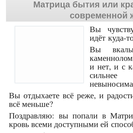
Матрица бы
ти
я или к
современной 
Вы чувств
идёт куда-то
Вы вкалы
каменноломн
и нет, и с 
сильнее
невыносима
Вы отдыхаете всё реже, и радост
всё меньше?
Поздравляю: вы попали в Матри
кровь всеми доступными ей спосо