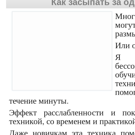
Как засыпать за о
Мног
могут
разм
Или о
Я т
бес
обу
техн
помо
течение минуты.
Эффект расслабленности и по
техникой, со временем и практико
Даже новичкам эта техника пом