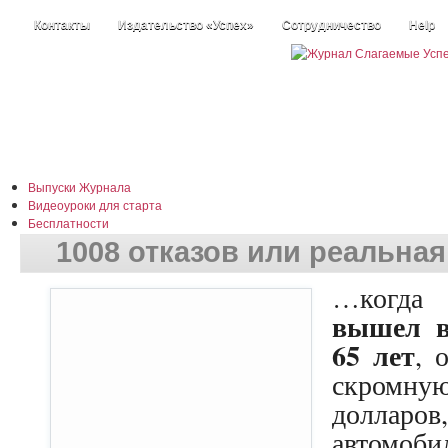
Контакты
Издательство «Успех»
Сотрудничество
Help
Выпуски Журнала
Видеоуроки для старта
Бесплатности
Истории +
1008 отказов или реальна
Наши информеры
Каталог статей
Х
…когда
Размышлизмы
вышел в
65 лет
, 
скромн
долларов
автомоб