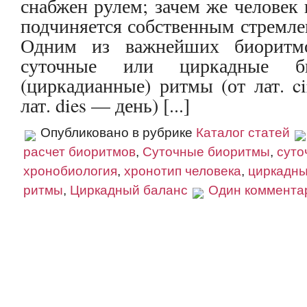
снабжен рулем; зачем же человек 
подчиняется собственным стремл
Одним из важнейших биоритмо
суточные или циркадные би
(циркадианные) ритмы (от лат. c
лат. dies — день) [...]
Опубликовано в рубрике
Каталог статей
расчет биоритмов
,
Суточные биоритмы
,
суто
хронобиология
,
хронотип человека
,
циркадн
ритмы
,
Циркадный баланс
Один коммента