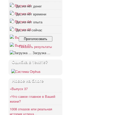
Выпуск 06
Да, но нет денег
Выпуск 05
Да, но нет времени
Выпуск 04
Да, но нет опыта
Выпуск 03
Да, но не сейчас
Выпуск 02
Выпуск 01
Показать результаты
Загрузка ...
Ошибка в тексте?
Новое на блоге
»Выпуск 37
»Что самое главное в Вашей
жизни?
1008 отказов или реальная
история успеха…