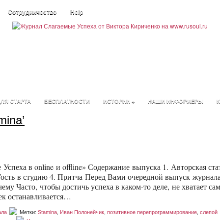
Сотрудничество
Help
ЛЯ СТАРТА
БЕСПЛАТНОСТИ
ИСТОРИИ +
НАШИ ИНФОРМЕРЫ
К
mina’
спеха в online и offline» Содержание выпуска 1. Авторская ста
 Гость в студию 4. Притча Перед Вами очередной выпуск журнала
му Часто, чтобы достичь успеха в каком-то деле, не хватает са
век останавливается…
ала
Метки:
Stamina
,
Иван Полонейчик
,
позитивное перепрограммирование
,
слепой