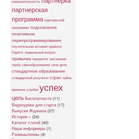
партнерка
нерешительность
партнерская
программа
партнерской
подсознание
программе
позитивное
перепрограммирование
поучительная история
правило
Парето
правильный вопрос
привычка
приоритет
рисование
герба
самообразование
свое дело
стандартное образование
страх
стандартный результат
тайна
успех
времени
улыбка
цель
Бесплатности
(11)
Видеоуроки для старта
(17)
Выпуски Журнала
(37)
Истории +
(24)
Каталог статей
(40)
Наши информеры
(1)
Размышлизмы
(4)