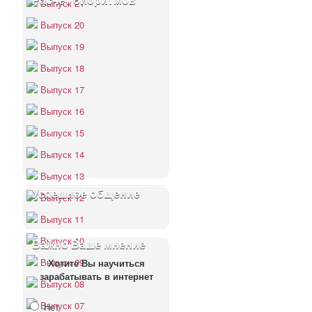
Расчёт биоритмов
Выпуск 21
Выпуск 20
Выпуск 19
Выпуск 18
Выпуск 17
Выпуск 16
Выпуск 15
Выпуск 14
Выпуск 13
Успешное общение
Выпуск 12
Выпуск 11
Выпуск 10
Важно Ваше мнение
Выпуск 09
Хотите Вы научиться
зарабатывать в интернет
Выпуск 08
Выпуск 07
Нет