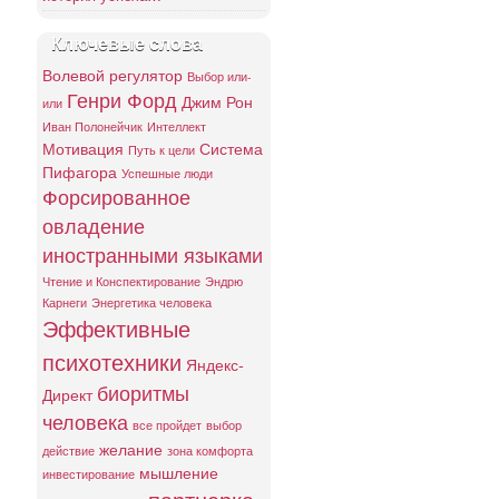
Ключевые слова
Волевой регулятор
Выбор или-
Генри Форд
Джим Рон
или
Иван Полонейчик
Интеллект
Мотивация
Система
Путь к цели
Пифагора
Успешные люди
Форсированное
овладение
иностранными языками
Чтение и Конспектирование
Эндрю
Карнеги
Энергетика человека
Эффективные
психотехники
Яндекс-
биоритмы
Директ
человека
все пройдет
выбор
желание
действие
зона комфорта
мышление
инвестирование