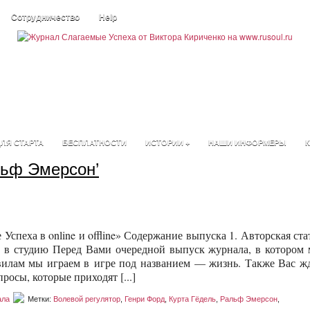
Сотрудничество
Help
ЛЯ СТАРТА
БЕСПЛАТНОСТИ
ИСТОРИИ +
НАШИ ИНФОРМЕРЫ
К
льф Эмерсон’
спеха в online и offline» Содержание выпуска 1. Авторская ста
сть в студию Перед Вами очередной выпуск журнала, в котором
вилам мы играем в игре под названием — жизнь. Также Вас ж
просы, которые приходят [...]
ала
Метки:
Волевой регулятор
,
Генри Форд
,
Курта Гёдель
,
Ральф Эмерсон
,