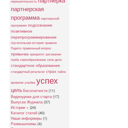
партнерка
нерешительность
партнерская
программа
партнерской
подсознание
программе
позитивное
перепрограммирование
поучительная история
правило
Парето
правильный вопрос
привычка
приоритет
рисование
герба
самообразование
свое дело
стандартное образование
страх
стандартный результат
тайна
успех
времени
улыбка
цель
Бесплатности
(11)
Видеоуроки для старта
(17)
Выпуски Журнала
(37)
Истории +
(24)
Каталог статей
(40)
Наши информеры
(1)
Размышлизмы
(4)