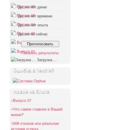
Выпуск 06
Да, но нет денег
Выпуск 05
Да, но нет времени
Выпуск 04
Да, но нет опыта
Выпуск 03
Да, но не сейчас
Выпуск 02
Выпуск 01
Показать результаты
Загрузка ...
Ошибка в тексте?
Новое на блоге
»Выпуск 37
»Что самое главное в Вашей
жизни?
1008 отказов или реальная
история успеха…