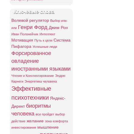
Ключевые слова
Волевой регулятор
Выбор или-
Генри Форд
Джим Рон
или
Иван Полонейчик
Интеллект
Мотивация
Система
Путь к цели
Пифагора
Успешные люди
Форсированное
овладение
иностранными языками
Чтение и Конспектирование
Эндрю
Карнеги
Энергетика человека
Эффективные
психотехники
Яндекс-
биоритмы
Директ
человека
все пройдет
выбор
желание
действие
зона комфорта
мышление
инвестирование