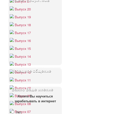
Расчёт биоритмов
Выпуск 21
Выпуск 20
Выпуск 19
Выпуск 18
Выпуск 17
Выпуск 16
Выпуск 15
Выпуск 14
Выпуск 13
Успешное общение
Выпуск 12
Выпуск 11
Выпуск 10
Важно Ваше мнение
Выпуск 09
Хотите Вы научиться
зарабатывать в интернет
Выпуск 08
Выпуск 07
Нет