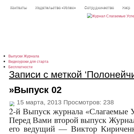
Контакты
Издательство «Успех»
Сотрудничество
Help
Выпуски Журнала
Видеоуроки для старта
Бесплатности
Записи с меткой ‘Полонейч
Истории +
Наши информеры
Каталог статей
»Выпуск 02
Размышлизмы
15 марта, 2013 Просмотров: 238
2-й Выпуск журнала «Слагаемые Усп
Перед Вами второй выпуск Журнала
его ведущий — Виктор Кириченк