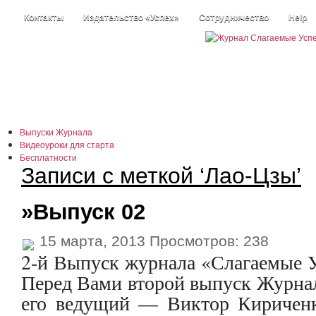
Контакты
Издательство «Успех»
Сотрудничество
Help
Выпуски Журнала
Видеоуроки для старта
Бесплатности
Записи с меткой ‘Лао-Цзы’
Истории +
Наши информеры
Каталог статей
»Выпуск 02
Размышлизмы
15 марта, 2013 Просмотров: 238
2-й Выпуск журнала «Слагаемые Усп
Перед Вами второй выпуск Журнала
его ведущий — Виктор Кириченк