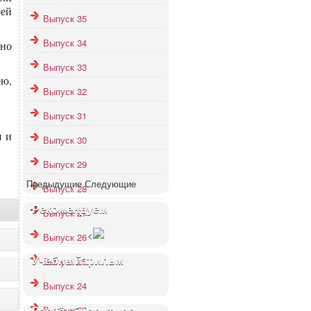
оей
Выпуск 35
Выпуск 34
но
Выпуск 33
ею,
Выпуск 32
Выпуск 31
я и
Выпуск 30
Выпуск 29
Предыдущие
Следующие
Выпуск 28
Рекомендуем
Выпуск 27
<
Выпуск 26
Учебный фильм
Выпуск 25
Выпуск 24
Выпуск 23