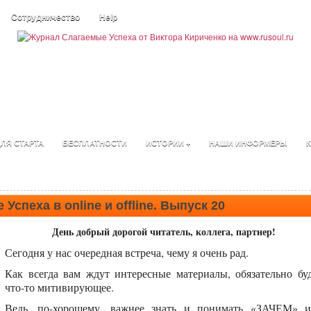
Сотрудничество
Help
ЛЯ СТАРТА
БЕСПЛАТНОСТИ
ИСТОРИИ +
НАШИ ИНФОРМЕРЫ
К
Успеха в online и offline. Выпуск 20
День добрый дорогой читатель, коллега, партнер!
Сегодня у нас очередная встреча, чему я очень рад.
Как всегда вам ждут интересные материалы, обязательно бу
что-то митивирующее.
Ведь, по-хорошему, важнее знать и понимать «ЗАЧЕМ» 