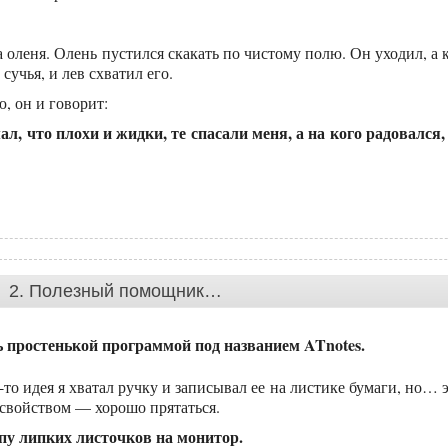
 оленя. Олень пустился скакать по чистому полю. Он уходил, а 
 сучья, и лев схватил его.
, он и говорит:
л, что плохи и жидки, те спасали меня, а на кого радовался,
2. Полезный помощник…
ь простенькой программой под названием ATnotes.
то идея я хватал ручку и записывал ее на листике бумаги, но… 
свойством — хорошо прятаться.
ипу липких листочков на монитор.