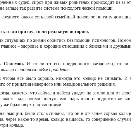
рченных судеб, сирот при живых родителях происходит из-за э
а западе так развита система психологической помощи.
з среднего класса есть свой семейный психолог по типу домашн
ть то ли притчу, то ли реальную историю.
х ситуациях по жизни обойтись без помощи психологов. Помо
 главное – здоровье и хорошие отношения с близкими и друзьями
ь Соломон.
И то ли от его придворного звездочета, то ли
 кольцо с надписью «Всё пройдет».
: чтобы всё было хорошо, никогда это кольцо не снимать. И 
 его от принятия неверного или эмоционального решения.
гда, кажется, что сейчас и небеса упадут на землю или от злос
 власть над своими поступками, царь просто подносил кольц
зу же брало верх над эмоциями.
на, эмоции, были столь сильны, что он в отчаянье сорвал кольц
да, через какое-то время, кольцо нашлось, то совершенно случа
утри кольца.