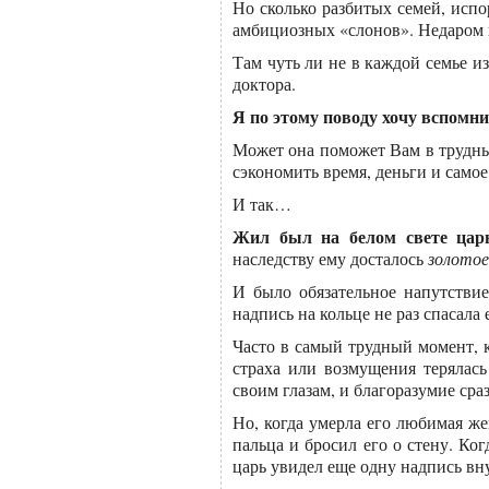
Но сколько разбитых семей, испо
амбициозных «слонов». Недаром н
Там чуть ли не в каждой семье и
доктора.
Я по этому поводу хочу вспомни
Может она поможет Вам в трудны
сэкономить время, деньги и самое
И так…
Жил был на белом свете цар
наследству ему досталось
золотое
И было обязательное напутствие
надпись на кольце не раз спасала
Часто в самый трудный момент, ко
страха или возмущения терялась
своим глазам, и благоразумие сра
Но, когда умерла его любимая же
пальца и бросил его о стену. Ког
царь увидел еще одну надпись вн