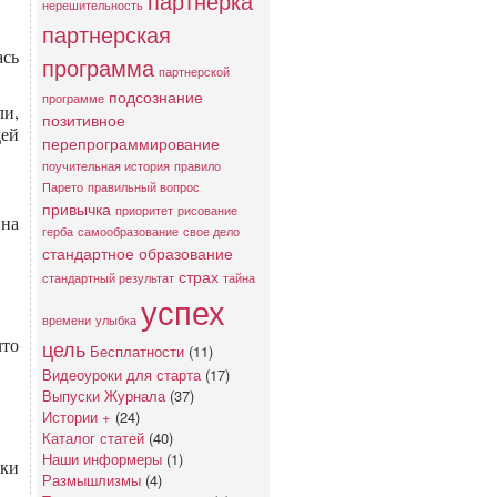
партнерка
нерешительность
партнерская
ась
программа
партнерской
подсознание
программе
ли,
позитивное
дей
перепрограммирование
поучительная история
правило
Парето
правильный вопрос
привычка
приоритет
рисование
 на
герба
самообразование
свое дело
стандартное образование
страх
стандартный результат
тайна
успех
времени
улыбка
что
цель
Бесплатности
(11)
Видеоуроки для старта
(17)
Выпуски Журнала
(37)
Истории +
(24)
Каталог статей
(40)
Наши информеры
(1)
ики
Размышлизмы
(4)