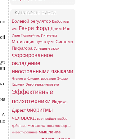
Ключевые слова
Волевой регулятор
ьно
Выбор или-
Генри Форд
Джим Рон
или
Иван Полонейчик
Интеллект
гой
Мотивация
Система
Путь к цели
Пифагора
Успешные люди
Форсированное
дут
овладение
они
иностранными языками
Чтение и Конспектирование
Эндрю
ь с
Карнеги
Энергетика человека
Эффективные
ана
психотехники
Яндекс-
биоритмы
Директ
. А
человека
все пройдет
выбор
ьно
желание
действие
зона комфорта
мышление
инвестирование