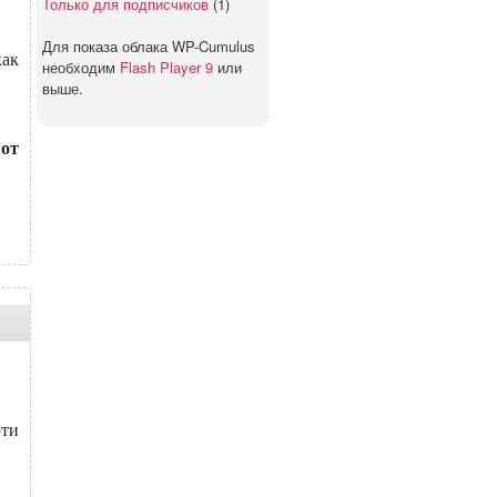
Только для подписчиков
(1)
Для показа облака WP-Cumulus
как
необходим
Flash Player 9
или
выше.
 от
эти