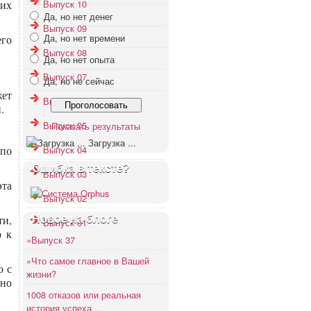
тих
Выпуск 10
Да, но нет денег
Выпуск 09
Да, но нет времени
его
Выпуск 08
Да, но нет опыта
Выпуск 07
Да, но не сейчас
жет
Выпуск 06
.
Выпуск 05
Показать результаты
Загрузка ...
 по
Выпуск 04
Ошибка в тексте?
Выпуск 03
эта
Выпуск 02
ти,
Новое на блоге
Выпуск 01
о к
»Выпуск 37
»Что самое главное в Вашей
о с
жизни?
йно
1008 отказов или реальная
история успеха…