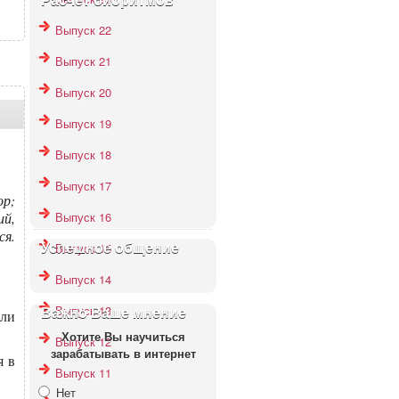
Расчёт биоритмов
Выпуск 22
Выпуск 21
Выпуск 20
Выпуск 19
Выпуск 18
Выпуск 17
ор;
ий,
Выпуск 16
ся.
Выпуск 15
Успешное общение
Выпуск 14
Выпуск 13
Важно Ваше мнение
или
Хотите Вы научиться
Выпуск 12
зарабатывать в интернет
я в
Выпуск 11
Нет