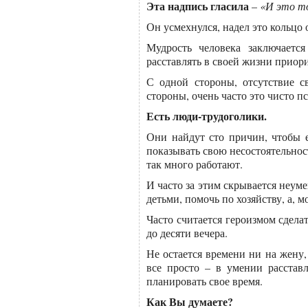
Эта надпись гласила
–
«И это т
Он усмехнулся, надел это кольцо 
Мудрость человека заключается
расставлять в своей жизни приор
С одной стороны, отсутствие с
стороны, очень часто это чисто п
Есть люди-трудоголики.
Они найдут сто причин, чтобы е
показывать свою несостоятельност
так много работают.
И часто за этим скрывается неум
детьми, помочь по хозяйству, а, м
Часто считается героизмом сдела
до десяти вечера.
Не остается времени ни на жену,
все просто – в умении расстав
планировать свое время.
Как Вы думаете?