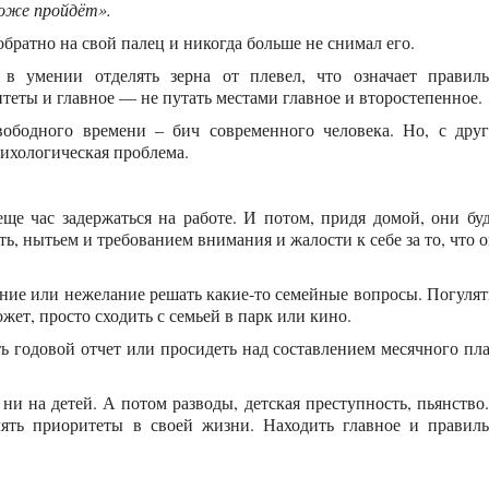
оже пройдёт».
обратно на свой палец и никогда больше не снимал его.
 в умении отделять зерна от плевел, что означает правил
итеты и главное — не путать местами главное и второстепенное.
вободного времени – бич современного человека. Но, с дру
сихологическая проблема.
ще час задержаться на работе. И потом, придя домой, они бу
ь, нытьем и требованием внимания и жалости к себе за то, что 
ение или нежелание решать какие-то семейные вопросы. Погулят
ожет, просто сходить с семьей в парк или кино.
ть годовой отчет или просидеть над составлением месячного пл
 ни на детей. А потом разводы, детская преступность, пьянство
лять приоритеты в своей жизни. Находить главное и правил