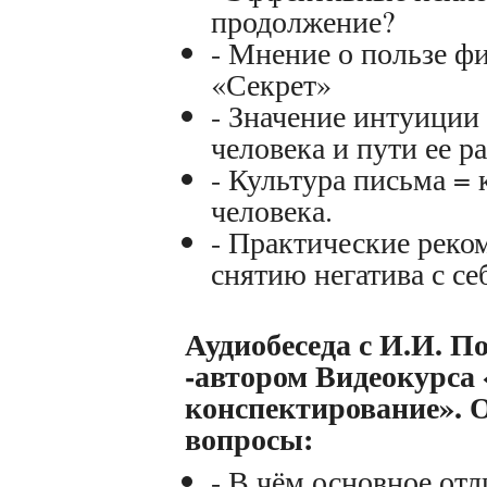
продолжение?
- Мнение о пользе ф
«Секрет»
- Значение интуиции
человека и пути ее 
- Культура письма = 
человека.
- Практические реко
снятию негатива с се
А
удиобеседа
с И.И. П
-автором Видеокурса 
конспектирование». 
вопросы:
- В чём основное отл