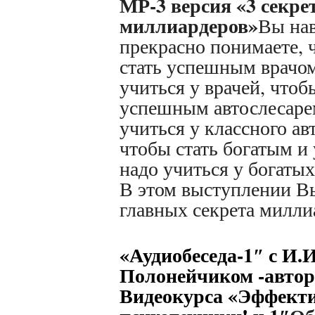
МР-3 версия «3 секре
миллиардеров»
Вы на
прекрасно понимаете, 
стать успешным врачо
учиться у врачей, чтоб
успешным автослесаре
учиться у классного ав
чтобы стать богатым 
надо учиться у богаты
В этом выступлении Вы
главных секрета милли
«А
удиобеседа-1″
с И.И
Полонейчиком -авто
Видеокурса «Эффект