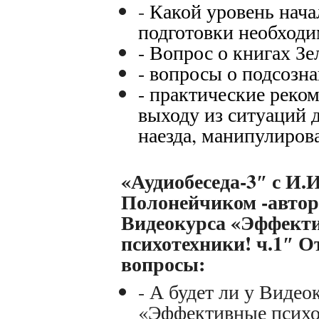
-
Какой уровень нача
подготовки необход
- Вопрос о книгах З
- вопросы о подсоз
- практические реко
выходу из ситуаций 
наезда, манипулиро
«А
удиобеседа-3″
с И.И
Полонейчиком -авто
Видеокурса «Эффект
психотехники! ч.1″ О
вопросы:
- А будет ли у Видео
«Эффективные психо