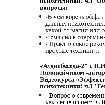
психотехники! ч.1″
Об
вопросы:
-В чём корень эффек
данных психотехник, 
какой-то магии или 
-тема сна в совреме
- Практические реко
простые техники…
«А
удиобеседа-2″
с И.И
Полонейчиком -авто
Видеокурса «Эффект
психотехники! ч.1″Т
- Вопрос о современ
как легче из него в