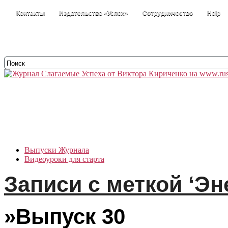
Контакты
Издательство «Успех»
Сотрудничество
Help
Выпуски Журнала
Видеоуроки для старта
Бесплатности
Записи с меткой ‘Эн
Истории +
Наши информеры
Каталог статей
Размышлизмы
»Выпуск 30