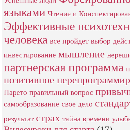
Успешные люди
языками
Чтение и Конспектирова
Эффективные психотех
человека
все пройдет
выбор
дейс
мышление
инвестирование
нереши
партнерская программа
п
позитивное перепрограмми
привыч
Парето
правильный вопрос
стандар
самообразование
свое дело
страх
результат
тайна времени
улыб
Видеоуроки для старта
(17)