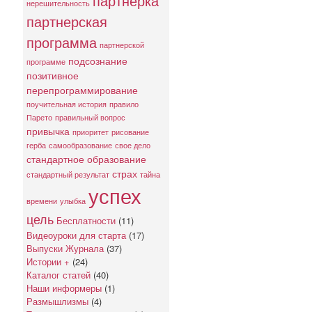
партнерка
нерешительность
партнерская
программа
партнерской
подсознание
программе
позитивное
перепрограммирование
поучительная история
правило
Парето
правильный вопрос
привычка
приоритет
рисование
герба
самообразование
свое дело
стандартное образование
страх
стандартный результат
тайна
успех
времени
улыбка
цель
Бесплатности
(11)
Видеоуроки для старта
(17)
Выпуски Журнала
(37)
Истории +
(24)
Каталог статей
(40)
Наши информеры
(1)
Размышлизмы
(4)