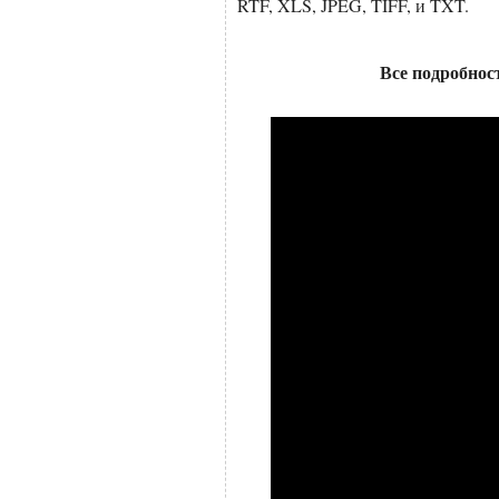
RTF, XLS, JPEG, TIFF, и TXT.
Все подробнос