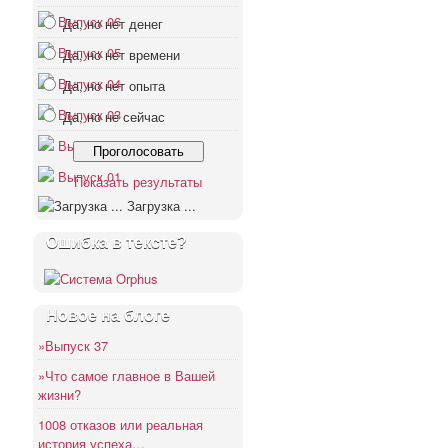
Выпуск 06
Да, но нет денег
Выпуск 05
Да, но нет времени
Выпуск 04
Да, но нет опыта
Выпуск 03
Да, но не сейчас
Выпуск 02
Выпуск 01
Показать результаты
Загрузка ...
Ошибка в тексте?
Новое на блоге
»Выпуск 37
»Что самое главное в Вашей
жизни?
1008 отказов или реальная
история успеха…