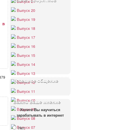
Расчёт биоритмов
Выпуск 21
Выпуск 20
Выпуск 19
 в
Выпуск 18
Выпуск 17
Выпуск 16
Выпуск 15
Выпуск 14
Выпуск 13
879
Успешное общение
Выпуск 12
Выпуск 11
Выпуск 10
Важно Ваше мнение
Выпуск 09
Хотите Вы научиться
зарабатывать в интернет
Выпуск 08
Выпуск 07
Нет