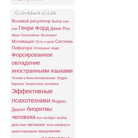
Ключевые слова
Волевой регулятор
Выбор или-
Генри Форд
Джим Рон
или
Иван Полонейчик
Интеллект
Мотивация
Система
Путь к цели
Пифагора
Успешные люди
Форсированное
овладение
иностранными языками
Чтение и Конспектирование
Эндрю
Карнеги
Энергетика человека
Эффективные
психотехники
Яндекс-
биоритмы
Директ
человека
все пройдет
выбор
желание
действие
зона комфорта
мышление
инвестирование