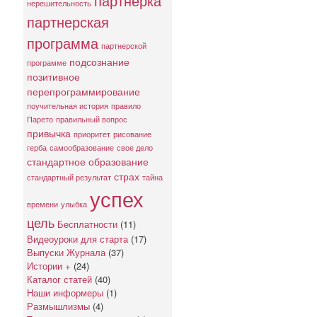
партнерка
нерешительность
партнерская
программа
партнерской
подсознание
программе
позитивное
перепрограммирование
поучительная история
правило
Парето
правильный вопрос
привычка
приоритет
рисование
герба
самообразование
свое дело
стандартное образование
страх
стандартный результат
тайна
успех
времени
улыбка
цель
Бесплатности
(11)
Видеоуроки для старта
(17)
Выпуски Журнала
(37)
Истории +
(24)
Каталог статей
(40)
Наши информеры
(1)
Размышлизмы
(4)