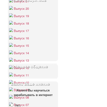
Расчёт биоритмов
Выпуск 21
Выпуск 20
Выпуск 19
Выпуск 18
Выпуск 17
Выпуск 16
Выпуск 15
Выпуск 14
Выпуск 13
Успешное общение
Выпуск 12
Выпуск 11
Выпуск 10
Важно Ваше мнение
Выпуск 09
Хотите Вы научиться
зарабатывать в интернет
Выпуск 08
Выпуск 07
Нет