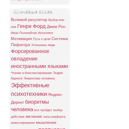
Ключевые слова
Волевой регулятор
Выбор или-
Генри Форд
Джим Рон
или
Иван Полонейчик
Интеллект
Мотивация
Система
Путь к цели
Пифагора
Успешные люди
Форсированное
овладение
иностранными языками
Чтение и Конспектирование
Эндрю
Карнеги
Энергетика человека
Эффективные
психотехники
Яндекс-
биоритмы
Директ
человека
все пройдет
выбор
желание
действие
зона комфорта
мышление
инвестирование