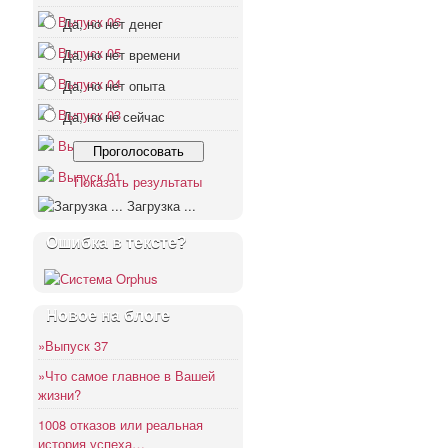
Выпуск 06
Да, но нет денег
Выпуск 05
Да, но нет времени
Выпуск 04
Да, но нет опыта
Выпуск 03
Да, но не сейчас
Выпуск 02
Выпуск 01
Показать результаты
Загрузка ...
Ошибка в тексте?
Новое на блоге
»Выпуск 37
»Что самое главное в Вашей
жизни?
1008 отказов или реальная
история успеха…