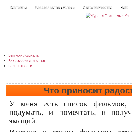
Контакты
Издательство «Успех»
Сотрудничество
Help
Выпуски Журнала
Видеоуроки для старта
Бесплатности
Истории +
Наши информеры
Каталог статей
Размышлизмы
Что приносит радос
У меня есть список фильмов, 
подумать, и помечтать, и полу
эмоций.
Именно к таким фильмам отно