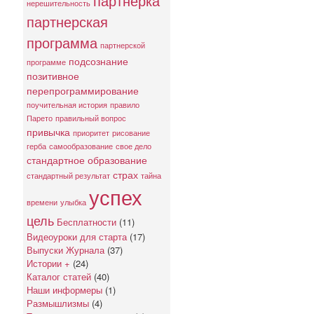
партнерка
нерешительность
партнерская
программа
партнерской
подсознание
программе
позитивное
перепрограммирование
поучительная история
правило
Парето
правильный вопрос
привычка
приоритет
рисование
герба
самообразование
свое дело
стандартное образование
страх
стандартный результат
тайна
успех
времени
улыбка
цель
Бесплатности
(11)
Видеоуроки для старта
(17)
Выпуски Журнала
(37)
Истории +
(24)
Каталог статей
(40)
Наши информеры
(1)
Размышлизмы
(4)