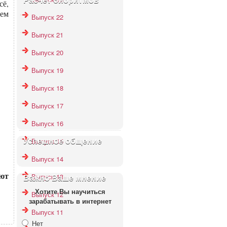
Расчёт биоритмов
сё,
тем
Выпуск 22
Выпуск 21
Выпуск 20
Выпуск 19
Выпуск 18
Выпуск 17
Выпуск 16
Выпуск 15
Успешное общение
Выпуск 14
ают
Выпуск 13
Важно Ваше мнение
Хотите Вы научиться
Выпуск 12
зарабатывать в интернет
Выпуск 11
Нет