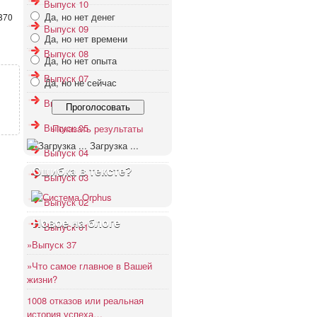
Выпуск 10
Да, но нет денег
870
Выпуск 09
Да, но нет времени
Выпуск 08
Да, но нет опыта
Выпуск 07
Да, но не сейчас
Выпуск 06
Выпуск 05
Показать результаты
Загрузка ...
Выпуск 04
Ошибка в тексте?
Выпуск 03
Выпуск 02
Новое на блоге
Выпуск 01
»Выпуск 37
»Что самое главное в Вашей
жизни?
1008 отказов или реальная
история успеха…