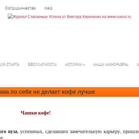
Сотрудничество
Help
ЛЯ СТАРТА
БЕСПЛАТНОСТИ
ИСТОРИИ +
НАШИ ИНФОРМЕРЫ
К
ама по себе не делает кофе лучше
Чашки кофе!
го вуза
, успешных, сделавших замечательную карьеру, пришл
у.