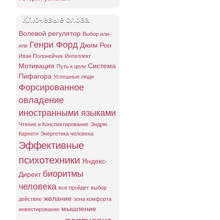
Ключевые слова
Волевой регулятор
Выбор или-
Генри Форд
Джим Рон
или
Иван Полонейчик
Интеллект
Мотивация
Система
Путь к цели
Пифагора
Успешные люди
Форсированное
овладение
иностранными языками
Чтение и Конспектирование
Эндрю
Карнеги
Энергетика человека
Эффективные
психотехники
Яндекс-
биоритмы
Директ
человека
все пройдет
выбор
желание
действие
зона комфорта
мышление
инвестирование