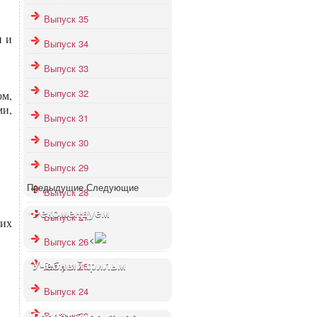
Выпуск 35
и и
Выпуск 34
Выпуск 33
Выпуск 32
ом,
и,
Выпуск 31
Выпуск 30
Выпуск 29
Предыдущие
Следующие
Выпуск 28
Рекомендуем
Выпуск 27
ших
<
Выпуск 26
Учебный фильм
Выпуск 25
Выпуск 24
Выпуск 23