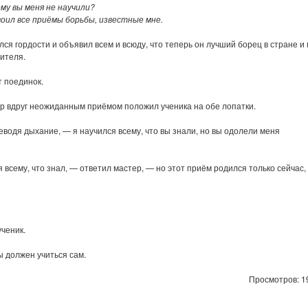
му вы меня не научили?
своил все приёмы борьбы, известные мне.
ся гордости и объявил всем и всюду, что теперь он лучший борец в стране и 
ителя.
 поединок.
р вдруг неожиданным приёмом положил ученика на обе лопатки.
водя дыхание, — я научился всему, что вы знали, но вы одолели меня
 всему, что знал, — ответил мастер, — но этот приём родился только сейчас, 
ученик.
ы должен учиться сам.
Просмотров: 1