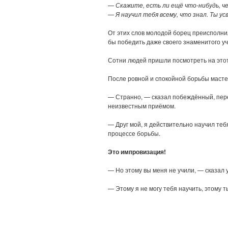
— Скажите, есть ли ещё что-нибудь, че
— Я научил тебя всему, что знал. Ты у
От этих слов молодой борец преисполнил
бы победить даже своего знаменитого уч
Сотни людей пришли посмотреть на этот
После ровной и спокойной борьбы масте
— Странно, — сказал побеждённый, пере
неизвестным приёмом.
— Друг мой, я действительно научил тебя
процессе борьбы.
Это импровизация!
— Но этому вы меня не учили, — сказал 
— Этому я не могу тебя научить, этому т