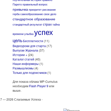
Парето
правильный вопрос
привычка
приоритет
рисование
герба
самообразование
свое дело
стандартное образование
страх
стандартный результат
тайна
успех
времени
улыбка
цель
Бесплатности
(11)
Видеоуроки для старта
(17)
Выпуски Журнала
(37)
Истории +
(24)
Каталог статей
(40)
Наши информеры
(1)
Размышлизмы
(4)
Только для подписчиков
(1)
Для показа облака WP-Cumulus
необходим
Flash Player 9
или
выше.
7 — 2026 Слагаемые Успеха -