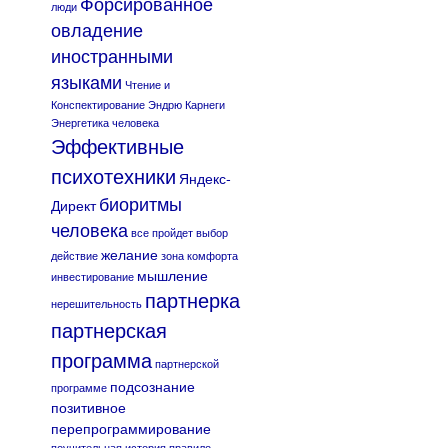
Форсированное
люди
овладение
иностранными
языками
Чтение и
Конспектирование
Эндрю Карнеги
Энергетика человека
Эффективные
психотехники
Яндекс-
биоритмы
Директ
человека
все пройдет
выбор
желание
действие
зона комфорта
мышление
инвестирование
партнерка
нерешительность
партнерская
программа
партнерской
подсознание
программе
позитивное
перепрограммирование
поучительная история
правило