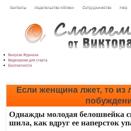
Контакты
Издательство «Успех»
Сотрудничество
Help
Выпуски Журнала
Видеоуроки для старта
Бесплатности
Истории +
Наши информеры
Каталог статей
Размышлизмы
Если женщина лжет, то из
побужден
Однажды молодая белошвейка си
шила, как вдруг ее наперсток уп