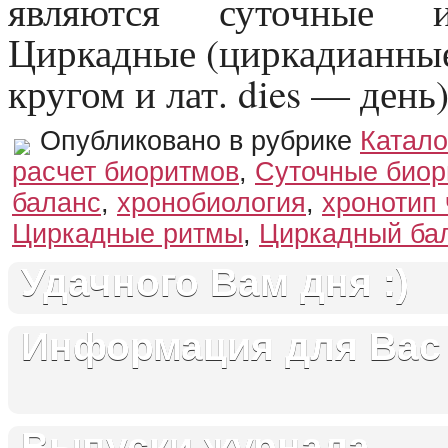
являются суточные 
Циркадные (циркадианные)
кругом и лат. dies — день) 
Опубликовано в рубрике
Катало
расчет биоритмов
,
Суточные био
баланс
,
хронобиология
,
хронотип
Циркадные ритмы
,
Циркадный ба
Удачного Вам дня :)
Информация для Вас
Выпуски журнала