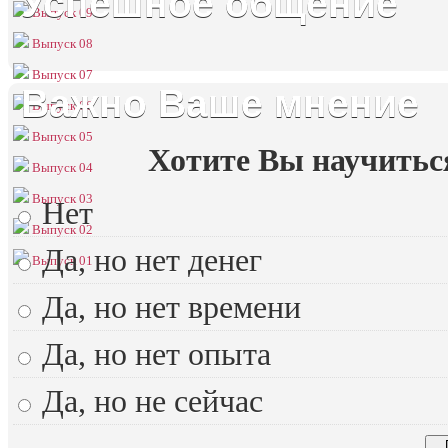
Успешное общение
Выпуск 09
Выпуск 08
Выпуск 07
Важно Ваше мнение
Выпуск 06
Выпуск 05
Хотите Вы научитьс
Выпуск 04
Выпуск 03
Нет
Выпуск 02
Да, но нет денег
Выпуск 01
Да, но нет времени
Да, но нет опыта
Да, но не сейчас