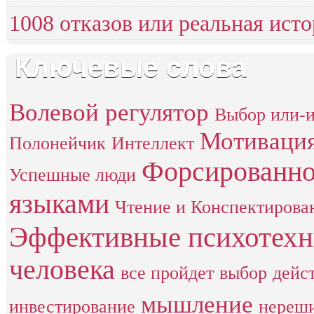
1008 отказов или реальная ист
Ключевые слова
Волевой регулятор
Выбор или-
Мотиваци
Полонейчик
Интеллект
Форсированно
Успешные люди
языками
Чтение и Конспектирова
Эффективные психотех
человека
все пройдет
выбор
дейс
мышление
инвестирование
нереши