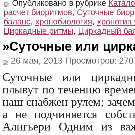
Опубликовано в рубрике
Катало
расчет биоритмов
,
Суточные био
баланс
,
хронобиология
,
хронотип
Циркадные ритмы
,
Циркадный ба
»Суточные или цир
26 мая, 2013 Просмотров: 270
Суточные или циркадн
плывут по течению време
наш снабжен рулем; зачем
а не подчиняется собс
Алигьери Одним из ва