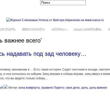
ЛЯ СТАРТА
БЕСПЛАТНОСТИ
ИСТОРИИ +
НАШИ ИНФОРМЕРЫ
К
ь важнее всего’
сь надавать под зад человеку…
ловеку, виновному в … Есть такая история. Сидят охотники в засаде, смотрят
у, и она погналась за зайцем. Заяц вправо и собака вправо, заяц вверх и влев
ьте, что вы видите только собаку…
ей
Метки:
зона комфорта
,
правило Парето
,
свое дело
,
цель
,
цель важнее