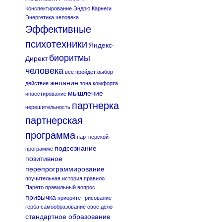
Конспектирование
Эндрю Карнеги
Энергетика человека
Эффективные
психотехники
Яндекс-
биоритмы
Директ
человека
все пройдет
выбор
желание
действие
зона комфорта
мышление
инвестирование
партнерка
нерешительность
партнерская
программа
партнерской
подсознание
программе
позитивное
перепрограммирование
поучительная история
правило
Парето
правильный вопрос
привычка
приоритет
рисование
герба
самообразование
свое дело
стандартное образование