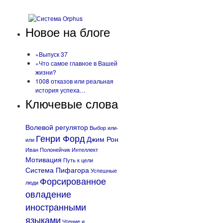
Новое на блоге
»Выпуск 37
»Что самое главное в Вашей
жизни?
1008 отказов или реальная
история успеха…
Ключевые слова
Волевой регулятор
Выбор или-
Генри Форд
Джим Рон
или
Иван Полонейчик
Интеллект
Мотивация
Путь к цели
Система Пифагора
Успешные
Форсированное
люди
овладение
иностранными
языками
Чтение и