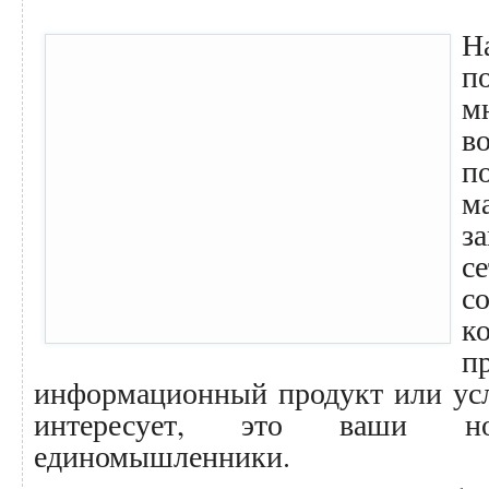
Н
п
м
в
п
м
з
с
с
к
п
информационный продукт или усл
интересует, это ваши н
единомышленники.