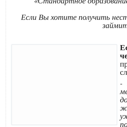
«Стандартное образовани
Если Вы хотите получить нес
займит
Е
ч
п
с
-
м
д
ж
у
п