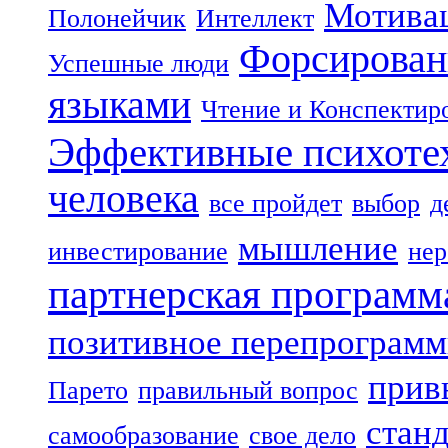
Мотива
Полонейчик
Интеллект
Форсирован
Успешные люди
языками
Чтение и Конспектир
Эффективные психоте
человека
все пройдет
выбор
д
мышление
инвестирование
нер
партнерская программ
позитивное перепрограм
прив
Парето
правильный вопрос
стан
самообразование
свое дело